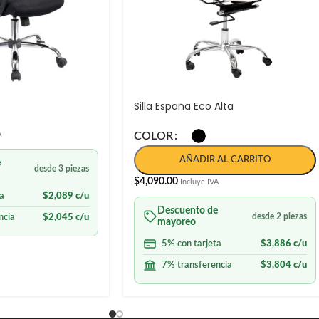
Silla España Eco Alta
A
COLOR
AÑADIR AL CARRITO
e
desde 3 piezas
$
4,090.00
Incluye IVA
a
$
2,089
c/u
Descuento de
desde 2 piezas
ncia
$
2,045
c/u
mayoreo
5% con tarjeta
$
3,886
c/u
7% transferencia
$
3,804
c/u