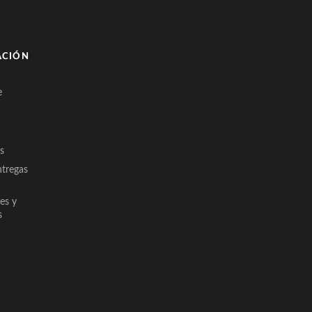
ACIÓN
e
s
ntregas
es y
s