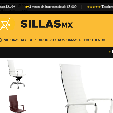
Skip to navigation
,099
3 meses sin intereses
desde $5,000
“Excelente calid
★★★★★
Skip to main content
INICIO
RASTREO DE PEDIDO
NOSOTROS
FORMAS DE PAGO
TIENDA