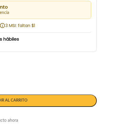
ento
encia
3 MSI: faltan $1
s hábiles
IR AL CARRITO
ucto ahora