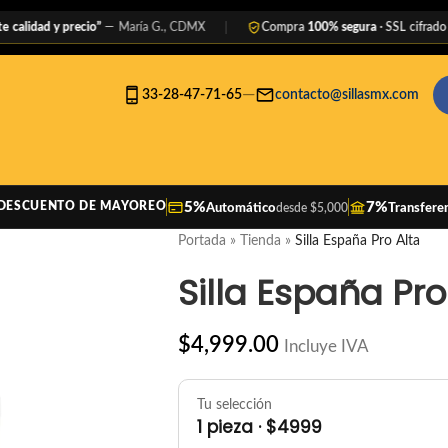
ad y precio”
— María G., CDMX
Compra
100% segura
· SSL cifrado
—
33-28-47-71-65
contacto@sillasmx.com
5%
7%
DESCUENTO DE MAYOREO
Automático
Transfere
desde $5,000
Portada
»
Tienda
»
Silla España Pro Alta
Silla España Pro
$
4,999.00
Incluye IVA
Tu selección
1 pieza · $4999