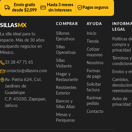
Envío gratis
Hasta 3 meses
Pagos seguros
desde $2,099
sin intereses
COMPRAR
AYUDA
INFORM
SILLAS
MX
LEGAL
Sillones
Inicio
La silla ideal para tu
Ejecutivos
Políticas d
espacio. Más de 30 años
Tienda
compra y
equipando negocios en
Sillas
Cotizar
privacidad
México.
Operativas
mayoreo
Términos y
Sillas
33 28 47 71 65
Nosotros
condicione
Visitante
contacto@sillasmx.com
Formas
Envíos y e
Hogar y
de pago
Av. Patria 624, Col.
Restaurante
Cambios,
Solicitar
devolucion
Jardines de
Resistentes
factura
reembolso
Guadalupe
Exterior
Rastrear
C.P. 45030, Zapopan,
Aviso de
Bancos y
pedido
privacidad
Jalisco
Sillas Altas
Contacto
Mesas y
Periqueras