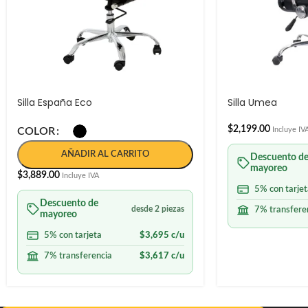
Silla España Eco
Silla Umea
$
2,199.00
COLOR
Incluye IV
AÑADIR AL CARRITO
Descuento d
mayoreo
$
3,889.00
Incluye IVA
5% con tarjet
Descuento de
desde 2 piezas
7% transfere
mayoreo
5% con tarjeta
$
3,695
c/u
7% transferencia
$
3,617
c/u