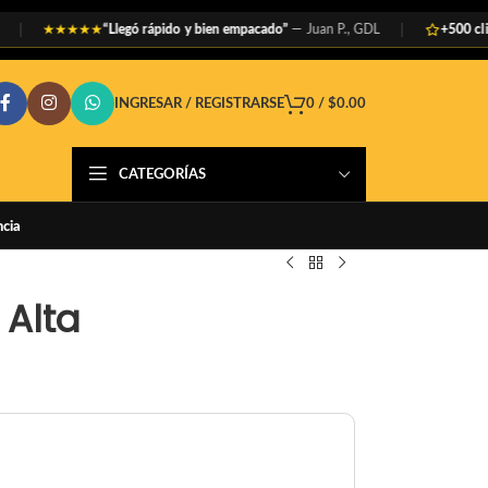
“Llegó rápido y bien empacado”
— Juan P., GDL
+500 clientes s
★★★★★
INGRESAR / REGISTRARSE
0
/
$
0.00
CATEGORÍAS
ncia
 Alta