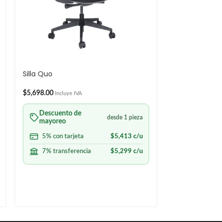
Silla Quo
Silla España P
$
5,698.00
Incluye IVA
COLOR
AÑAD
Descuento de
desde 1 pieza
mayoreo
$
4,550.00
Incluy
5% con tarjeta
$
5,413
c/u
Descuento
7% transferencia
$
5,299
c/u
mayoreo
5% con ta
7% transf