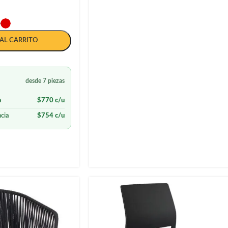
AL CARRITO
desde 7 piezas
a
$
770
c/u
cia
$
754
c/u