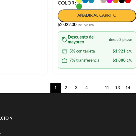
COLOR
AÑADIR AL CARRITO
$
2,022.00
Incluye IVA
Descuento de
desde 3 piezas
mayoreo
5% con tarjeta
$
1,921
c/u
7% transferencia
$
1,880
c/u
1
2
3
4
…
12
13
14
ACIÓN
e