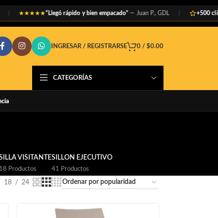
“Llegó rápido y bien empacado”
— Juan P., GDL
+500 clientes 
★★★★★
INGRESAR / REGISTRARSE
0
/
$
0.00
CATEGORÍAS
ncia
SILLA VISITANTE
SILLON EJECUTIVO
18 Productos
41 Productos
18
24