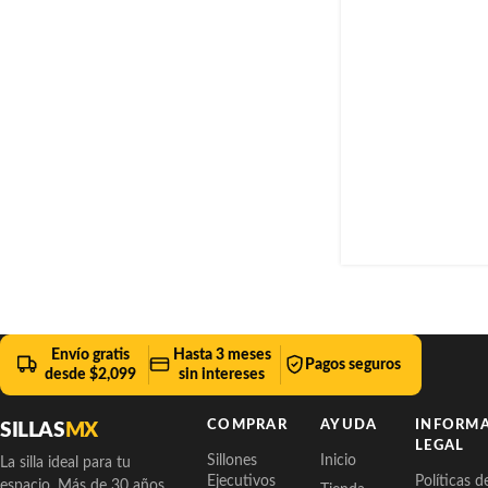
Envío gratis
Hasta 3 meses
Pagos seguros
desde $2,099
sin intereses
COMPRAR
AYUDA
INFORM
SILLAS
MX
LEGAL
Sillones
Inicio
La silla ideal para tu
Ejecutivos
Políticas d
espacio. Más de 30 años