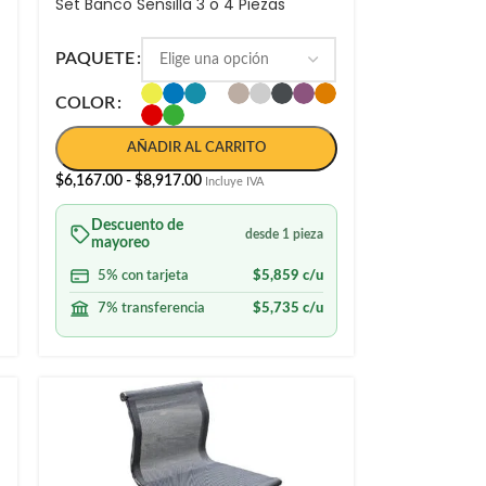
Set Banco Sensilla 3 o 4 Piezas
PAQUETE
COLOR
AÑADIR AL CARRITO
$
6,167.00
-
$
8,917.00
Incluye IVA
Descuento de
desde 1 pieza
mayoreo
5% con tarjeta
$
5,859
c/u
7% transferencia
$
5,735
c/u