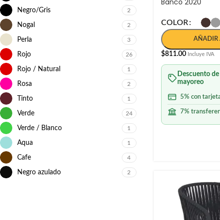
Banco 2020
Negro/Gris
2
COLOR
Nogal
2
AÑADIR 
Perla
3
$
811.00
Rojo
26
Incluye IVA
Rojo / Natural
1
Descuento de
mayoreo
Rosa
2
5% con tarjet
Tinto
1
7% transferen
Verde
24
Verde / Blanco
1
Aqua
1
Cafe
4
Negro azulado
2