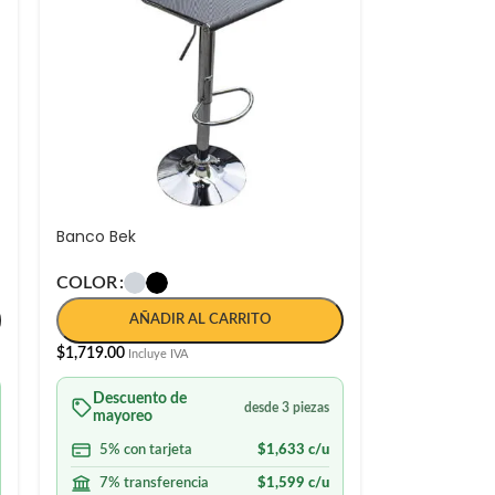
Banco Bek
COLOR
AÑADIR AL CARRITO
$
1,719.00
Incluye IVA
Descuento de
desde 3 piezas
mayoreo
5% con tarjeta
$
1,633
c/u
7% transferencia
$
1,599
c/u