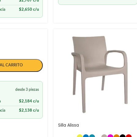
a
$
2,707
c/u
cia
$
2,650
c/u
AL CARRITO
desde 3 piezas
a
$
2,184
c/u
cia
$
2,138
c/u
Silla Alissa