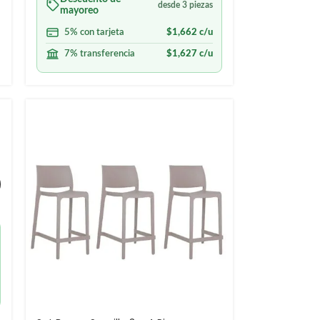
desde 3 piezas
mayoreo
5% con tarjeta
$
1,662
c/u
7% transferencia
$
1,627
c/u