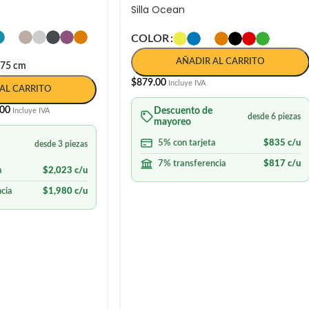
Silla Ocean
COLOR
AÑADIR AL CARRITO
75 cm
$
879.00
Incluye IVA
AL CARRITO
.00
Descuento de
Incluye IVA
desde 6 piezas
mayoreo
5% con tarjeta
$
835
c/u
desde 3 piezas
7% transferencia
$
817
c/u
a
$
2,023
c/u
cia
$
1,980
c/u