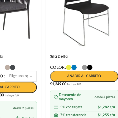
da
Silla Delta
COLOR
DO
AÑADIR AL CARRITO
$
1,349.00
Incluye IVA
AL CARRITO
Descuento de
.00
Incluye IVA
desde 4 piezas
mayoreo
5% con tarjeta
$
1,282
c/u
desde 2 piezas
7% transferencia
$
1,255
c/u