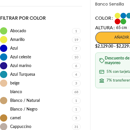
Banco Sensilla
FILTRAR POR COLOR
COLOR
ALTURA
65 cm
Abocado
1
AÑADIR 
Amarillo
19
$
2,129.00
-
$
2,229
Azul
7
Azul celeste
10
Descuento de
mayoreo
Azul marino
6
5% con tarjet
Azul Turquesa
4
7% transferen
beige
3
blanco
68
Blanco / Natural
1
Blanco / Negro
1
camel
5
Cappuccino
31