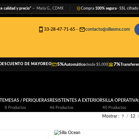
dad y precio”
— María G., CDMX
Compra
100% segura
· SSL cifrado
—
33-28-47-71-65
contacto@sillasmx.com
5%
7%
DESCUENTO DE MAYOREO
Automático
Transfere
desde $5,000
TE
MESAS / PERIQUERAS
RESISTENTES A EXTERIOR
SILLA OPERATIVA
8 Productos
46 Productos
40 Productos
Mostrar
9
12