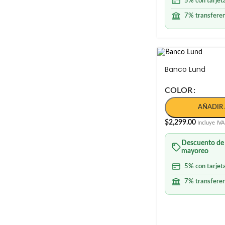
5% con tarjet
7% transferen
Banco Lund
COLOR
AÑADIR 
$
2,299.00
Incluye IVA
Descuento de
mayoreo
5% con tarjet
7% transferen