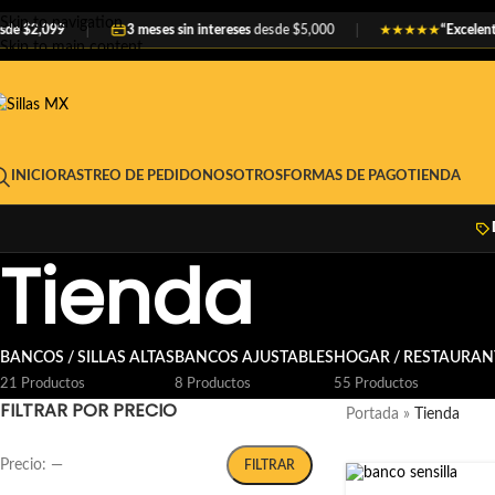
Skip to navigation
,099
3 meses sin intereses
desde $5,000
“Excelente cali
★★★★★
Skip to main content
INICIO
RASTREO DE PEDIDO
NOSOTROS
FORMAS DE PAGO
TIENDA
Tienda
BANCOS / SILLAS ALTAS
BANCOS AJUSTABLES
HOGAR / RESTAURAN
21 Productos
8 Productos
55 Productos
FILTRAR POR PRECIO
Portada
»
Tienda
Precio:
—
FILTRAR