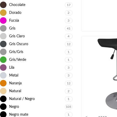
Chocolate
17
Dorado
2
Fucsia
3
Gris
41
Gris Claro
4
Gris Oscuro
12
Gris/Gris
1
Gris/Verde
1
Lila
3
Metal
3
Naranja
12
Natural
2
Natural / Negro
1
Negro
105
Negro mate
1