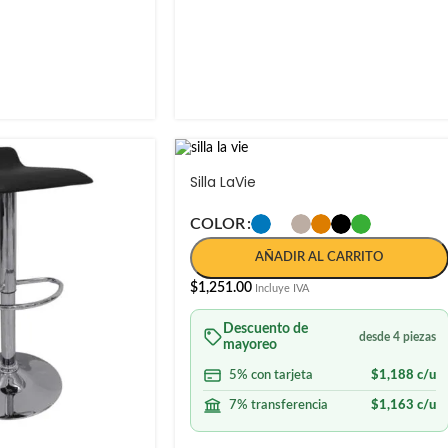
Silla LaVie
COLOR
AÑADIR AL CARRITO
$
1,251.00
Incluye IVA
Descuento de
desde 4 piezas
mayoreo
5% con tarjeta
$
1,188
c/u
7% transferencia
$
1,163
c/u