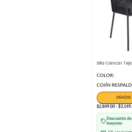
Silla Cancún Teji
COLOR
COJÍN RESPAL
AÑADIR 
$
2,849.00
-
$
3,149
Descuento de
mayoreo