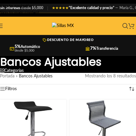
Skip to navigation
 intereses
desde $5,000
“Excelente calidad y precio”
— María G., C
★★★★★
Skip to main content
DESCUENTO DE MAYOREO
5%
Automático
7%
Transferencia
desde $5,000
Bancos Ajustables
Categorías
Portada
»
Bancos Ajustables
Mostrando los 8 resultados
Filtros