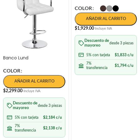
COLOR
AÑADIR AL CARRITO
$
1,929.00
Incluye IVA
Descuento de
desde 3 piezas
mayoreo
5% con tarjeta
$
1,833
c/u
Banco Lund
7%
$
1,794
c/u
transferencia
COLOR
AÑADIR AL CARRITO
$
2,299.00
Incluye IVA
Descuento de
desde 3 piezas
mayoreo
5% con tarjeta
$
2,184
c/u
7%
$
2,138
c/u
transferencia