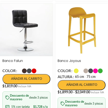
Banco Falun
Banco Joyous
COLOR
COLOR
ALTURA
65 cm
75 cm
AÑADIR AL CARRITO
AÑADIR AL CARRITO
$
1,819.00
Incluye IVA
$
1,899.00
-
$
2,049.00
Incluye IVA
Descuento de
desde 3 piezas
mayoreo
Descuento de
desde 3 piezas
mayoreo
5% con tarjeta
$
1,728
c/u