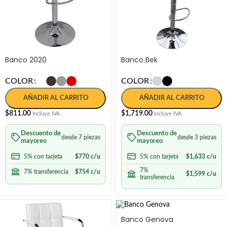
Banco 2020
Banco Bek
COLOR
COLOR
AÑADIR AL CARRITO
AÑADIR AL CARRITO
$
811.00
$
1,719.00
Incluye IVA
Incluye IVA
Descuento de
Descuento de
desde 7 piezas
desde 3 piezas
mayoreo
mayoreo
5% con tarjeta
$
770
c/u
5% con tarjeta
$
1,633
c/u
7%
7% transferencia
$
754
c/u
$
1,599
c/u
transferencia
Banco Genova