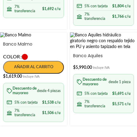
5% con tarjeta
$
1,804
c/u
7%
$
1,692
c/u
transferencia
7%
$
1,766
c/u
transferencia
Banco Malmo
Banco Aquiles
COLOR
AÑADIR AL CARRITO
$
5,990.00
Incluye IVA
$
1,619.00
Incluye IVA
Descuento de
desde 1 pieza
mayoreo
Descuento de
desde 4 piezas
mayoreo
5% con tarjeta
$
5,691
c/u
7%
5% con tarjeta
$
1,538
c/u
$
5,571
c/u
transferencia
7%
$
1,506
c/u
transferencia