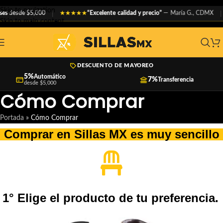
Skip to navigation
desde $5,000
“Excelente calidad y precio”
— María G., CDMX
★★★★★
Skip to main content
DESCUENTO DE MAYOREO
5%
Automático
7%
Transferencia
desde $5,000
Cómo Comprar
Portada
»
Cómo Comprar
Comprar en Sillas MX es muy sencillo
1° Elige el producto de tu preferencia.