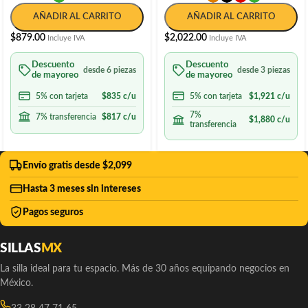
AÑADIR AL CARRITO
AÑADIR AL CARRITO
$
879.00
$
2,022.00
Incluye IVA
Incluye IVA
Descuento
Descuento
desde 6 piezas
desde 3 piezas
de mayoreo
de mayoreo
5% con tarjeta
$
835
c/u
5% con tarjeta
$
1,921
c/u
7%
7% transferencia
$
817
c/u
$
1,880
c/u
transferencia
Envío gratis desde $2,099
Hasta 3 meses sin intereses
Pagos seguros
SILLAS
MX
La silla ideal para tu espacio. Más de 30 años equipando negocios en
México.