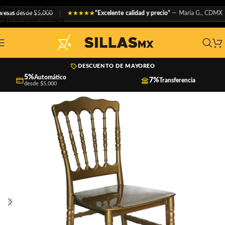
Skip to navigation
es
desde $5,000
“Excelente calidad y precio”
— María G., CDMX
★★★★★
Skip to main content
DESCUENTO DE MAYOREO
5%
Automático
7%
Transferencia
desde $5,000