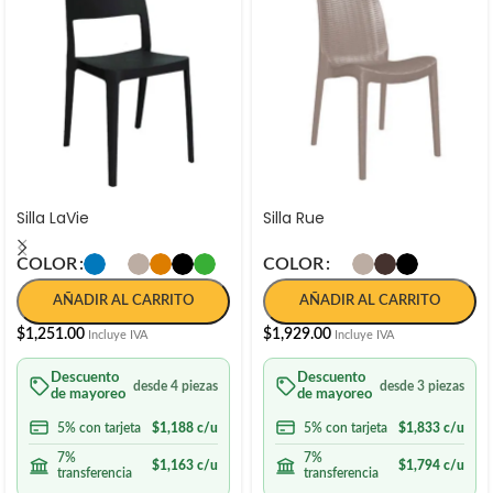
Silla LaVie
Silla Rue
COLOR
COLOR
AÑADIR AL CARRITO
AÑADIR AL CARRITO
$
1,251.00
$
1,929.00
Incluye IVA
Incluye IVA
Descuento
Descuento
desde 4 piezas
desde 3 piezas
de mayoreo
de mayoreo
5% con tarjeta
$
1,188
c/u
5% con tarjeta
$
1,833
c/u
7%
7%
$
1,163
c/u
$
1,794
c/u
transferencia
transferencia