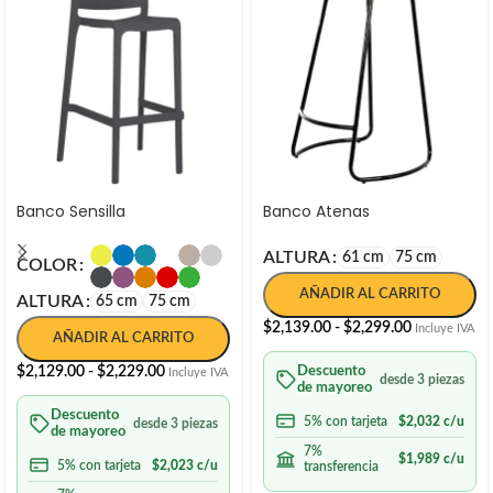
Banco Sensilla
Banco Atenas
ALTURA
61 cm
75 cm
COLOR
AÑADIR AL CARRITO
ALTURA
65 cm
75 cm
$
2,139.00
-
$
2,299.00
Incluye IVA
AÑADIR AL CARRITO
$
2,129.00
-
$
2,229.00
Descuento
Incluye IVA
desde 3 piezas
de mayoreo
Descuento
5% con tarjeta
$
2,032
c/u
desde 3 piezas
de mayoreo
7%
$
1,989
c/u
5% con tarjeta
$
2,023
c/u
transferencia