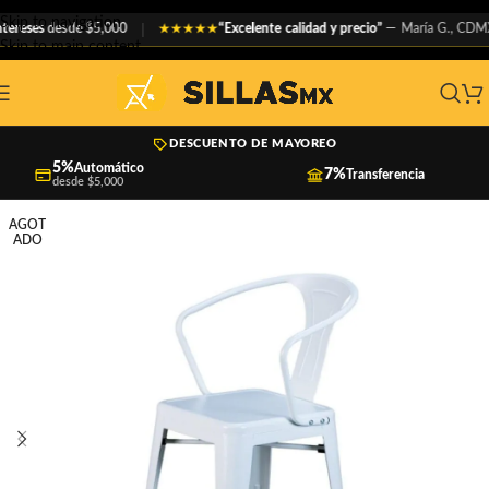
Skip to navigation
eses
desde $5,000
“Excelente calidad y precio”
— María G., CDMX
★★★★★
Skip to main content
DESCUENTO DE MAYOREO
5%
Automático
7%
Transferencia
desde $5,000
AGOT
ADO