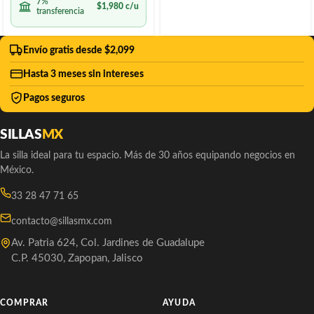
7%
$
1,980
c/u
transferencia
Envío gratis desde $2,099
Hasta 3 meses sin intereses
Pagos seguros
SILLAS
MX
La silla ideal para tu espacio. Más de 30 años equipando negocios en
México.
33 28 47 71 65
contacto@sillasmx.com
Av. Patria 624, Col. Jardines de Guadalupe
C.P. 45030, Zapopan, Jalisco
COMPRAR
AYUDA