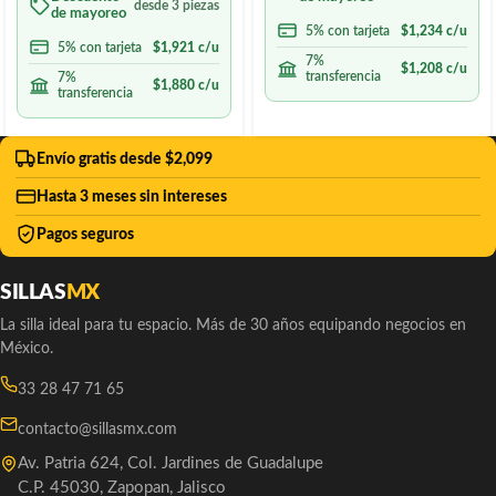
desde 3 piezas
de mayoreo
5% con tarjeta
$
1,234
c/u
5% con tarjeta
$
1,921
c/u
7%
$
1,208
c/u
transferencia
7%
$
1,880
c/u
transferencia
Envío gratis desde $2,099
Hasta 3 meses sin intereses
Pagos seguros
SILLAS
MX
La silla ideal para tu espacio. Más de 30 años equipando negocios en
México.
33 28 47 71 65
contacto@sillasmx.com
Av. Patria 624, Col. Jardines de Guadalupe
C.P. 45030, Zapopan, Jalisco