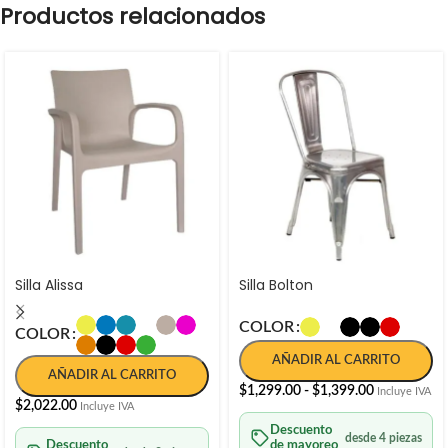
Productos relacionados
Silla Alissa
Silla Bolton
COLOR
COLOR
AÑADIR AL CARRITO
AÑADIR AL CARRITO
$
1,299.00
-
$
1,399.00
Incluye IVA
$
2,022.00
Incluye IVA
Descuento
desde 4 piezas
Descuento
de mayoreo