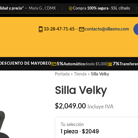
precio”
— María G., CDMX
Compra
100% segura
· SSL cifrado
★★
—
33-28-47-71-65
contacto@sillasmx.com
5%
7%
DESCUENTO DE MAYOREO
Automático
Transfere
desde $5,000
Portada
»
Tienda
»
Silla Velky
Silla Velky
$
2,049.00
Incluye IVA
Tu selección
1 pieza · $2049