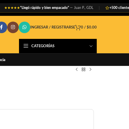
“Llegó rápido y bien empacado”
— Juan P., GDL
+500 clientes satis
★★★
INGRESAR / REGISTRARSE
0
/
$
0.00
CATEGORÍAS
ncia