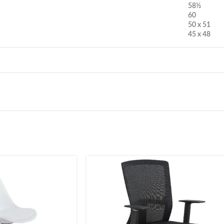
58½
60
50 x 51
45 x 48