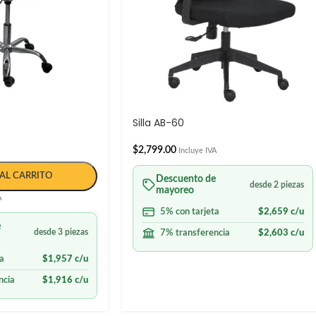
Silla AB-60
$
2,799.00
Incluye IVA
AL CARRITO
Descuento de
desde 2 piezas
mayoreo
A
5% con tarjeta
$
2,659
c/u
e
desde 3 piezas
7% transferencia
$
2,603
c/u
a
$
1,957
c/u
ncia
$
1,916
c/u