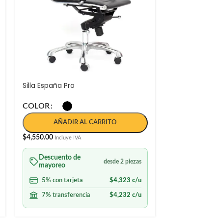
Silla España Pro
Silla Evolution
COLOR
COLOR
AÑADIR AL CARRITO
AÑAD
$
4,550.00
$
3,899.00
-
$
4,
Incluye IVA
Descuento de
Descuento
desde 2 piezas
mayoreo
mayoreo
5% con tarjeta
$
4,323
c/u
5% con ta
7% transferencia
$
4,232
c/u
7% transf