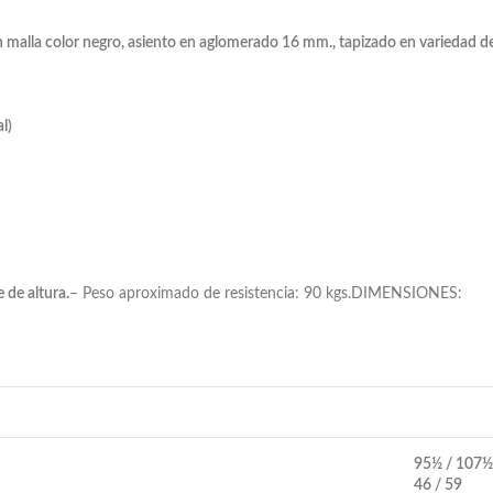
n malla color negro, asiento en aglomerado 16 mm., tapizado en variedad de
l)
 de altura.
– Peso aproximado de resistencia: 90 kgs.DIMENSIONES:
95½ / 107½
46 / 59