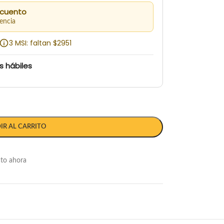
scuento
encia
3 MSI: faltan $2951
s hábiles
IR AL CARRITO
cto ahora