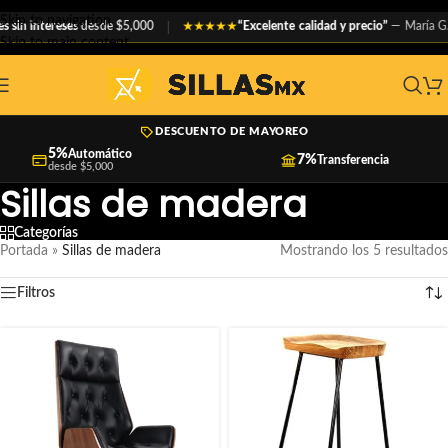
Skip to navigation
sin intereses
desde $5,000
“Excelente calidad y precio”
— María G.
★★★★★
Skip to main content
DESCUENTO DE MAYOREO
5%
Automático
7%
Transferencia
desde $5,000
Sillas de madera
Categorías
Portada
»
Sillas de madera
Mostrando los 5 resultados
Filtros