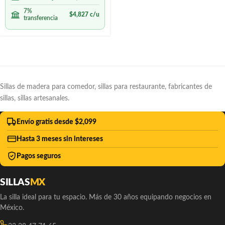
7%
$
4,827
c/u
transferencia
Sillas de madera para comedor, sillas para restaurante, fabricantes de
sillas, sillas artesanales.
Envío gratis desde $2,099
Hasta 3 meses sin intereses
Pagos seguros
SILLAS
MX
La silla ideal para tu espacio. Más de 30 años equipando negocios en
México.