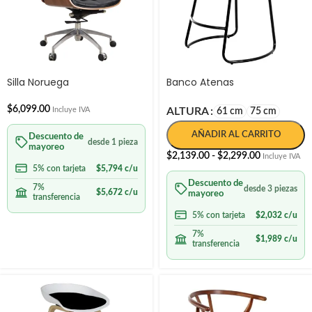
Silla Noruega
Banco Atenas
$
6,099.00
Incluye IVA
ALTURA
61 cm
75 cm
AÑADIR AL CARRITO
Descuento de
desde 1 pieza
mayoreo
$
2,139.00
-
$
2,299.00
Incluye IVA
5% con tarjeta
$
5,794
c/u
Descuento de
7%
desde 3 piezas
$
5,672
c/u
mayoreo
transferencia
5% con tarjeta
$
2,032
c/u
7%
$
1,989
c/u
transferencia