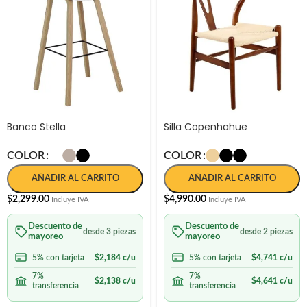
Banco Stella
Silla Copenhahue
COLOR
COLOR
AÑADIR AL CARRITO
AÑADIR AL CARRITO
$
2,299.00
$
4,990.00
Incluye IVA
Incluye IVA
Descuento de
Descuento de
desde 3 piezas
desde 2 piezas
mayoreo
mayoreo
5% con tarjeta
$
2,184
c/u
5% con tarjeta
$
4,741
c/u
7%
7%
$
2,138
c/u
$
4,641
c/u
transferencia
transferencia