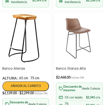
$
1,599
c/u
$
2,138
c/u
transferencia
transferencia
Banco Atenas
Banco Stanza Alta
$
2,468.00
ALTURA
Incluye IVA
61 cm
75 cm
AÑADIR AL CARRITO
Descuento de
desde 3 piezas
mayoreo
$
2,139.00
-
$
2,299.00
Incluye IVA
5% con tarjeta
$
2,345
c/u
Descuento de
7%
desde 3 piezas