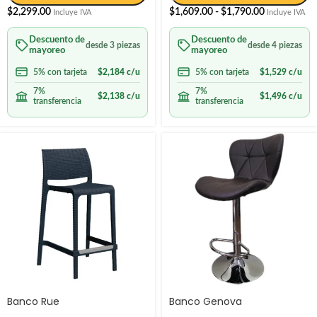
$
2,299.00
$
1,609.00
-
$
1,790.00
Incluye IVA
Incluye IVA
Descuento de
Descuento de
desde 3 piezas
desde 4 piezas
mayoreo
mayoreo
5% con tarjeta
$
2,184
c/u
5% con tarjeta
$
1,529
c/u
7%
7%
$
2,138
c/u
$
1,496
c/u
transferencia
transferencia
Banco Rue
Banco Genova