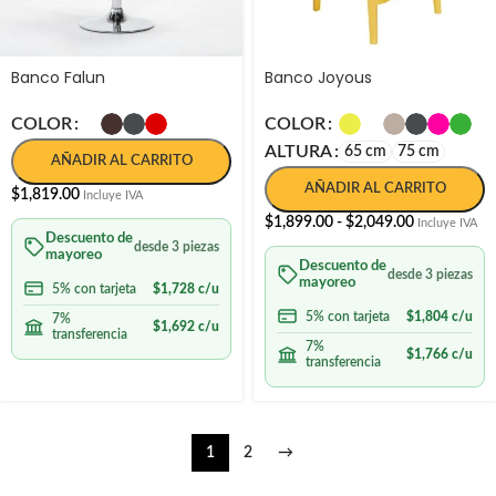
Banco Falun
Banco Joyous
COLOR
COLOR
ALTURA
65 cm
75 cm
AÑADIR AL CARRITO
AÑADIR AL CARRITO
$
1,819.00
Incluye IVA
$
1,899.00
-
$
2,049.00
Incluye IVA
Descuento de
desde 3 piezas
mayoreo
Descuento de
desde 3 piezas
mayoreo
5% con tarjeta
$
1,728
c/u
5% con tarjeta
$
1,804
c/u
7%
$
1,692
c/u
transferencia
7%
$
1,766
c/u
transferencia
1
2
→