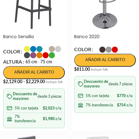
Banco Sensilla
Banco 2020
COLOR
COLOR
AÑADIR AL CARRITO
ALTURA
65 cm
75 cm
$
811.00
Incluye IVA
AÑADIR AL CARRITO
$
2,129.00
-
$
2,229.00
Descuento de
Incluye IVA
desde 7 piezas
mayoreo
Descuento de
5% con tarjeta
$
770
c/u
desde 3 piezas
mayoreo
7% transferencia
$
754
c/u
5% con tarjeta
$
2,023
c/u
7%
$
1,980
c/u
transferencia