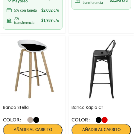
$
2,295
c/u
mayoreo
transferencia
5% con tarjeta
$
2,032
c/u
7%
$
1,989
c/u
transferencia
Banco Stella
Banco Kapia Cr
COLOR
COLOR
AÑADIR AL CARRITO
AÑADIR AL CARRITO