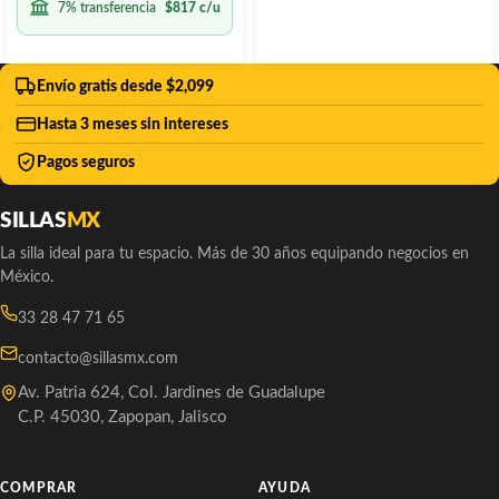
7% transferencia
$
817
c/u
Envío gratis desde $2,099
Hasta 3 meses sin intereses
Pagos seguros
SILLAS
MX
La silla ideal para tu espacio. Más de 30 años equipando negocios en
México.
33 28 47 71 65
contacto@sillasmx.com
Av. Patria 624, Col. Jardines de Guadalupe
C.P. 45030, Zapopan, Jalisco
COMPRAR
AYUDA