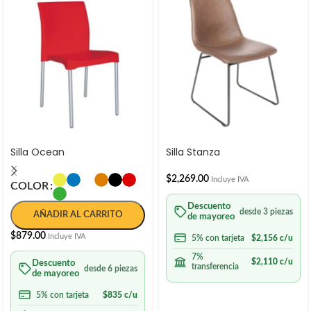
Silla Ocean
Silla Stanza
$
2,269.00
Incluye IVA
COLOR
Descuento
desde 3 piezas
AÑADIR AL CARRITO
de mayoreo
$
879.00
Incluye IVA
5% con tarjeta
$
2,156
c/u
7%
$
2,110
c/u
Descuento
transferencia
desde 6 piezas
de mayoreo
5% con tarjeta
$
835
c/u