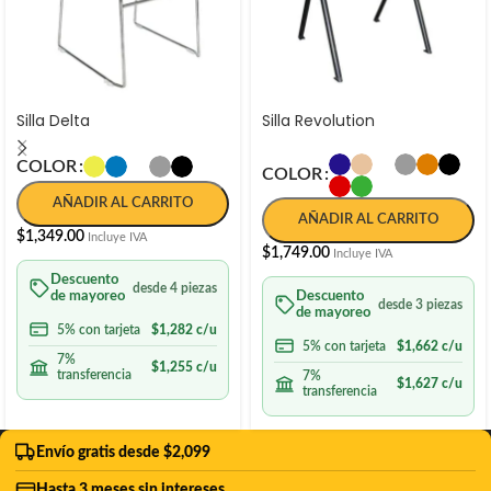
Silla Delta
Silla Revolution
COLOR
COLOR
AÑADIR AL CARRITO
AÑADIR AL CARRITO
$
1,349.00
Incluye IVA
$
1,749.00
Incluye IVA
Descuento
desde 4 piezas
de mayoreo
Descuento
desde 3 piezas
de mayoreo
5% con tarjeta
$
1,282
c/u
5% con tarjeta
$
1,662
c/u
7%
$
1,255
c/u
transferencia
7%
$
1,627
c/u
transferencia
Envío gratis desde $2,099
Hasta 3 meses sin intereses