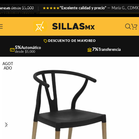
Skip to navigation
ses
desde $5,000
“Excelente calidad y precio”
— María G., CDMX
★★★★★
Skip to main content
DESCUENTO DE MAYOREO
5%
Automático
7%
Transferencia
desde $5,000
AGOT
ADO