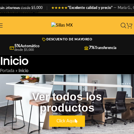
Skip to navigation
n intereses
desde $5,000
“Excelente calidad y precio”
— María G., 
★★★★★
Skip to main content
DESCUENTO DE MAYOREO
5%
Automático
7%
Transferencia
desde $5,000
Inicio
Portada
»
Inicio
Ver todos los
productos
Click Aquí